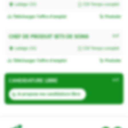
Labège (31)
CDI Temps complet
Télécharger l'offre d'emploi
Postuler
CHEF DE PRODUIT SETS DE SOINS
H/F
Labège (31)
CDI Temps complet
Télécharger l'offre d'emploi
Postuler
CANDIDATURE LIBRE
H/F
Je propose ma candidature libre