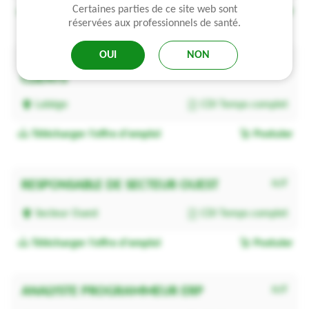
Certaines parties de ce site web sont
Télécharger l'offre d'emploi
Postuler
réservées aux professionnels de santé.
OUI
NON
TECHNICIEN QUALITE RECLAMATIONS
H/F
CLIENTS
Labège
CDI Temps complet
Télécharger l'offre d'emploi
Postuler
RESPONSABLE DE SECTEUR OUEST
H/F
Secteur Ouest
CDI Temps complet
Télécharger l'offre d'emploi
Postuler
ANALYSTE PROGRAMMEUR ERP
H/F