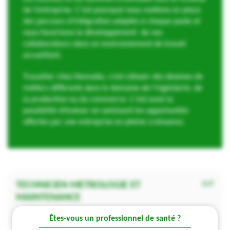
de l’entreprise. C’est pourquoi nous mettons en place
des parcours d'intégration adaptés à chaque poste et
nous favorisons le développement de nos
collaborateurs dans un environnement de travail
accueillant.
Travailler chez Hemodia, c’est côtoyer des dizaines de
métiers différents dans le domaine de l’ingénierie, de
la production ou du commerce. C’est aussi la
possibilité d’évoluer en saisissant les opportunités
offertes par une entreprise en pleine croissance.
TECHNICIEN METROLOGIE ET
H/F
MAINTENANCE
Labège
CDI Temps complet
Êtes-vous un professionnel de santé ?