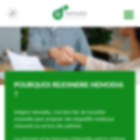
POURQUOI REJOINDRE HEMODIA
?
Intégrer Hemodia, c’est être fier de travailler
ensemble pour proposer des dispositifs médicaux
innovants au service des patients.
Les femmes et les hommes d’Hemodia sont la richesse